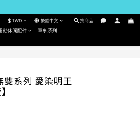
$
TWD
繁體中文
找商品
運動休閒配件
軍事系列
立即購買
無雙系列 愛染明王
續】