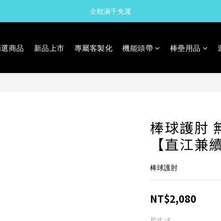
全館滿千免運
精選商品
新品上市
專屬客製化
機能頭帶
棒壘用品
棒球護肘 
【直江兼
棒球護肘
NT$2,080
尺寸
: F