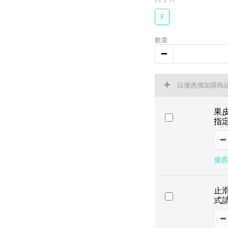
F
數量
以優惠價加購商
果
指
優惠
止
式