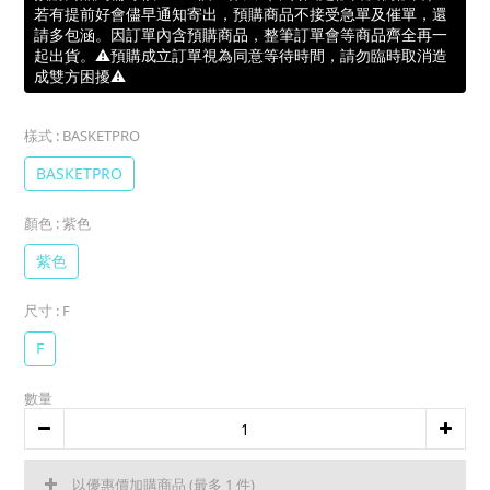
若有提前好會儘早通知寄出，預購商品不接受急單及催單，還
請多包涵。因訂單內含預購商品，整筆訂單會等商品齊全再一
起出貨。⚠️預購成立訂單視為同意等待時間，請勿臨時取消造
成雙方困擾⚠️
樣式
: BASKETPRO
BASKETPRO
顏色
: 紫色
紫色
尺寸
: F
F
數量
以優惠價加購商品
(最多 1 件)