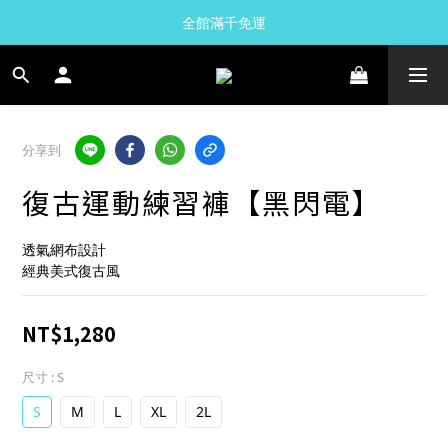
全館滿千免運
分享到
復古運動練習褲【黑閃電】
透氣網布設計
經典美式復古風
NT$1,280
尺寸
: S
S
M
L
XL
2L