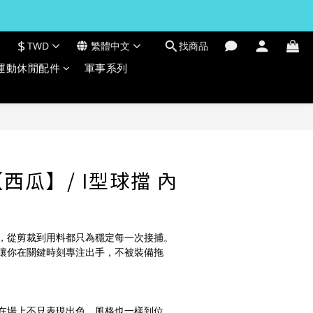
$
TWD
繁體中文
找商品
運動休閒配件
軍事系列
立即購買
西瓜】/ I型球擋 內
，從剪裁到用料都只為穩定每一次接捕。
讓你在關鍵時刻專注出手，不被裝備拖
在場上不只表現出色，風格也一樣到位。