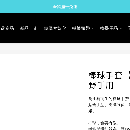
全館滿千免運
精選商品
新品上市
專屬客製化
機能頭帶
棒壘用品
棒球手套【
野手用
為比賽而生的棒球手套
貼合手型、支撐到位，
累。
打球，也要有型。
機能與設計並存，讓你