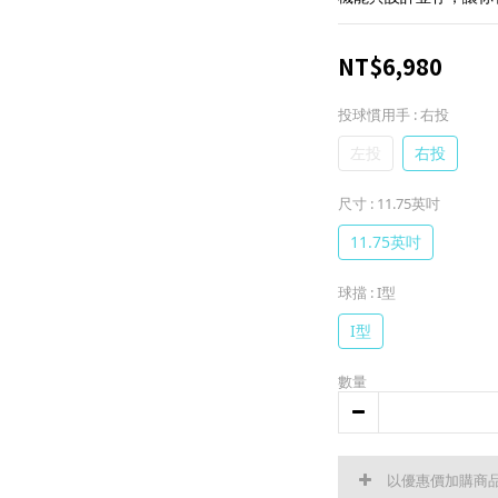
NT$6,980
投球慣用手
: 右投
左投
右投
尺寸
: 11.75英吋
11.75英吋
球擋
: I型
I型
數量
以優惠價加購商