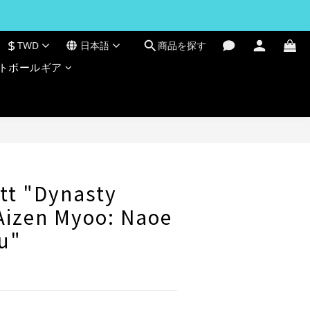
$
TWD
日本語
商品を探す
トボールギア
今すぐ購入
itt "Dynasty
Aizen Myoo: Naoe
u"