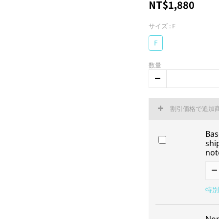
NT$1,880
サイズ
: F
F
数量
割引価格で追加
Bas
shi
not
特別