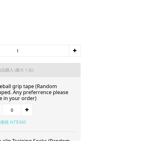
商品購入
(最大 1 点)
eball grip tape (Random
pped. Any preferrence please
e in your order)
価格 NT$360