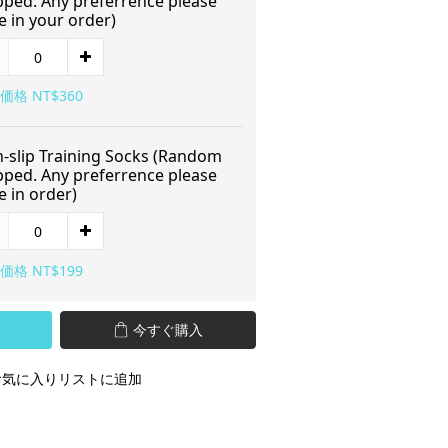
pped. Any preferrence please
e in your order)
価格 NT$360
-slip Training Socks (Random
pped. Any preferrence please
e in order)
価格 NT$199
今すぐ購入
お気に入りリストに追加