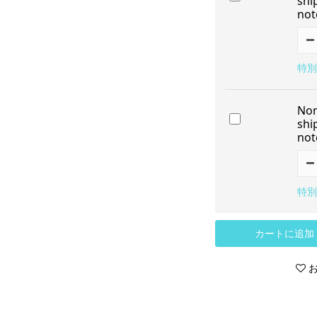
shi
not
特別
Non
shi
not
特別
カートに追加