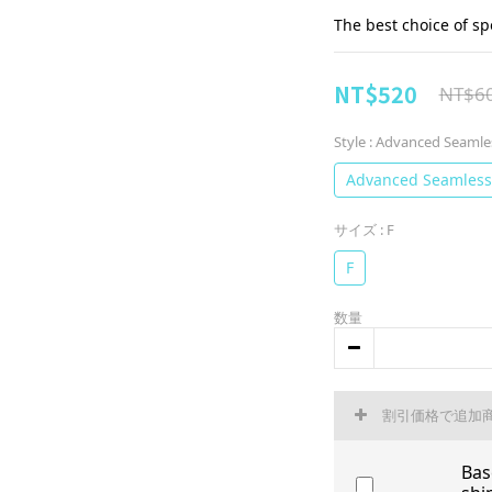
The best choice of s
NT$520
NT$6
Style
: Advanced Seamle
Advanced Seamless
サイズ
: F
F
数量
割引価格で追加
Bas